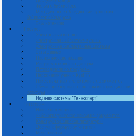
Доступная среда
Фильм о библиотеке
Методическое объединение вузовских
библиотек г.Кемерово
Библиотекарю
Ресурсы
Электронный каталог
Электронная библиотека КузГТУ
Электронные библиотечные системы
Базы данных
Периодические издания
Ресурсы открытого доступа
Путеводители по ресурсам
Персоналии ученых КузГТУ
Поиск печатных и электронных документов
Обучающие курсы по основам информационной
культуры
Издания системы "Техэксперт"
Читателям
Новые поступления
Библиографическое описание документов
Конструктор списков литературы
Доступ к формуляру читателя
Мероприятия