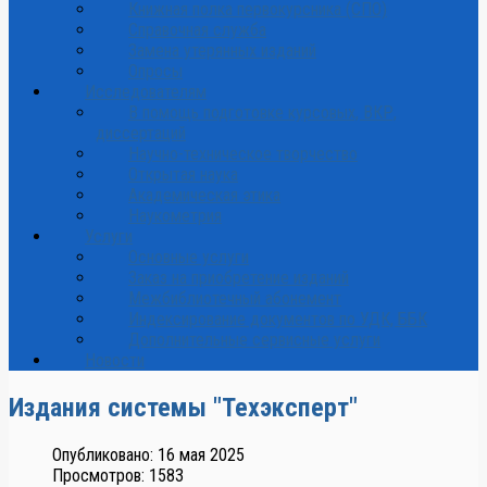
Книжная полка первокурсника (СПО)
Справочная служба
Замена утерянных изданий
Опросы
Исследователям
В помощь подготовке курсовых, ВКР,
диссертаций
Научно-техническое творчество
Открытая наука
Академическая этика
Наукометрия
Услуги
Основные услуги
Заказ на приобретение изданий
Межбиблиотечный абонемент
Индексирование документов по УДК, ББК
Дополнительные сервисные услуги
Новости
Издания системы "Техэксперт"
Опубликовано: 16 мая 2025
Просмотров: 1583