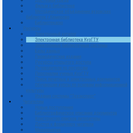
Доступная среда
Фильм о библиотеке
Методическое объединение вузовских
библиотек г.Кемерово
Библиотекарю
Ресурсы
Электронный каталог
Электронная библиотека КузГТУ
Электронные библиотечные системы
Базы данных
Периодические издания
Ресурсы открытого доступа
Путеводители по ресурсам
Персоналии ученых КузГТУ
Поиск печатных и электронных документов
Обучающие курсы по основам информационной
культуры
Издания системы "Техэксперт"
Читателям
Новые поступления
Библиографическое описание документов
Конструктор списков литературы
Доступ к формуляру читателя
Мероприятия