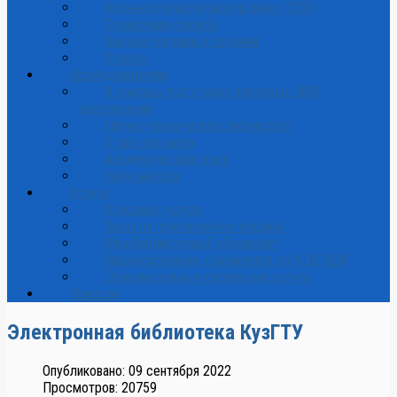
Книжная полка первокурсника (СПО)
Справочная служба
Замена утерянных изданий
Опросы
Исследователям
В помощь подготовке курсовых, ВКР,
диссертаций
Научно-техническое творчество
Открытая наука
Академическая этика
Наукометрия
Услуги
Основные услуги
Заказ на приобретение изданий
Межбиблиотечный абонемент
Индексирование документов по УДК, ББК
Дополнительные сервисные услуги
Новости
Электронная библиотека КузГТУ
Опубликовано: 09 сентября 2022
Просмотров: 20759