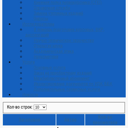
Книжная полка первокурсника (СПО)
Справочная служба
Замена утерянных изданий
Опросы
Исследователям
В помощь подготовке курсовых, ВКР,
диссертаций
Научно-техническое творчество
Открытая наука
Академическая этика
Наукометрия
Услуги
Основные услуги
Заказ на приобретение изданий
Межбиблиотечный абонемент
Индексирование документов по УДК, ББК
Дополнительные сервисные услуги
Новости
Кол-во строк:
Кол-во
Заголовок
Автор
просмотров