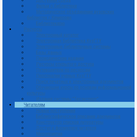
Доступная среда
Фильм о библиотеке
Методическое объединение вузовских
библиотек г.Кемерово
Библиотекарю
Ресурсы
Электронный каталог
Электронная библиотека КузГТУ
Электронные библиотечные системы
Базы данных
Периодические издания
Ресурсы открытого доступа
Путеводители по ресурсам
Персоналии ученых КузГТУ
Поиск печатных и электронных документов
Обучающие курсы по основам информационной
культуры
Издания системы "Техэксперт"
Читателям
Новые поступления
Библиографическое описание документов
Конструктор списков литературы
Доступ к формуляру читателя
Мероприятия