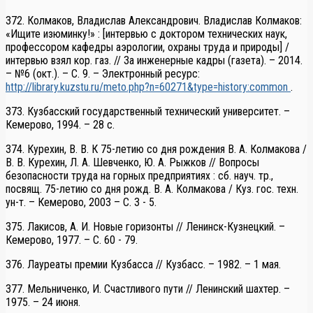
372. Колмаков, Владислав Александрович. Владислав Колмаков:
«Ищите изюминку!» : [интервью с доктором технических наук,
профессором кафедры аэрологии, охраны труда и природы] /
интервью взял кор. газ. // За инженерные кадры (газета). – 2014.
– №6 (окт.). – С. 9. – Электронный ресурс:
http://library.kuzstu.ru/meto.php?n=60271&type=history:common
.
373. Кузбасский государственный технический университет. –
Кемерово, 1994. – 28 с.
374. Курехин, В. В. К 75-летию со дня рождения В. А. Колмакова /
В. В. Курехин, Л. А. Шевченко, Ю. А. Рыжков // Вопросы
безопасности труда на горных предприятиях : сб. науч. тр.,
посвящ. 75-летию со дня рожд. В. А. Колмакова / Куз. гос. техн.
ун-т. – Кемерово, 2003 – С. 3 - 5.
375. Лакисов, А. И. Новые горизонты // Ленинск-Кузнецкий. –
Кемерово, 1977. – С. 60 - 79.
376. Лауреаты премии Кузбасса // Кузбасс. – 1982. – 1 мая.
377. Мельниченко, И. Счастливого пути // Ленинский шахтер. –
1975. – 24 июня.