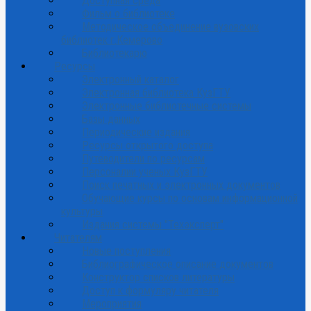
Доступная среда
Фильм о библиотеке
Методическое объединение вузовских
библиотек г.Кемерово
Библиотекарю
Ресурсы
Электронный каталог
Электронная библиотека КузГТУ
Электронные библиотечные системы
Базы данных
Периодические издания
Ресурсы открытого доступа
Путеводители по ресурсам
Персоналии ученых КузГТУ
Поиск печатных и электронных документов
Обучающие курсы по основам информационной
культуры
Издания системы "Техэксперт"
Читателям
Новые поступления
Библиографическое описание документов
Конструктор списков литературы
Доступ к формуляру читателя
Мероприятия