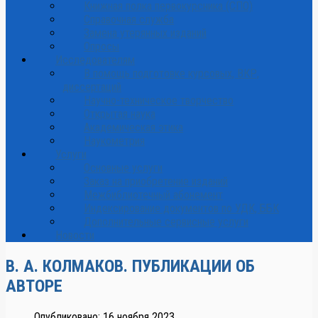
Книжная полка первокурсника (СПО)
Справочная служба
Замена утерянных изданий
Опросы
Исследователям
В помощь подготовке курсовых, ВКР,
диссертаций
Научно-техническое творчество
Открытая наука
Академическая этика
Наукометрия
Услуги
Основные услуги
Заказ на приобретение изданий
Межбиблиотечный абонемент
Индексирование документов по УДК, ББК
Дополнительные сервисные услуги
Новости
В. А. КОЛМАКОВ. ПУБЛИКАЦИИ ОБ
АВТОРЕ
Опубликовано: 16 ноября 2023