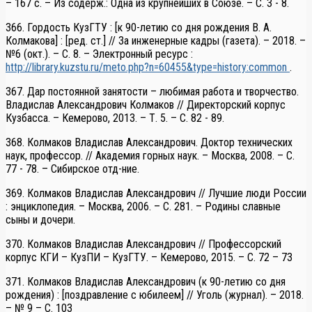
– 167 с. – Из содерж.: Одна из крупнейших в Союзе. – С. 3 - 8.
366. Гордость КузГТУ : [к 90-летию со дня рождения В. А.
Колмакова] : [ред. ст.] // За инженерные кадры (газета). – 2018. –
№6 (окт.). – С. 8. – Электронный ресурс :
http://library.kuzstu.ru/meto.php?n=60455&type=history:common
.
367. Дар постоянной занятости – любимая работа и творчество.
Владислав Александрович Колмаков // Директорский корпус
Кузбасса. – Кемерово, 2013. – Т. 5. – С. 82 - 89.
368. Колмаков Владислав Александрович. Доктор технических
наук, профессор. // Академия горных наук. – Москва, 2008. – С.
77 - 78. – Сибирское отд-ние.
369. Колмаков Владислав Александрович // Лучшие люди России
: энциклопедия. – Москва, 2006. – С. 281. – Родины славные
сыны и дочери.
370. Колмаков Владислав Александрович // Профессорский
корпус КГИ – КузПИ – КузГТУ. – Кемерово, 2015. – С. 72 – 73
371. Колмаков Владислав Александрович (к 90-летию со дня
рождения) : [поздравление с юбилеем] // Уголь (журнал). – 2018.
– № 9 – С. 103