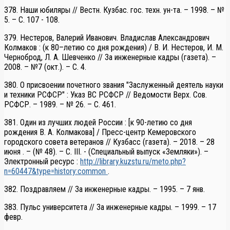
378. Наши юбиляры // Вестн. Кузбас. гос. техн. ун-та. – 1998. – №
5. – С. 107 - 108.
379. Нестеров, Валерий Иванович. Владислав Александрович
Колмаков : (к 80–летию со дня рождения) / В. И. Нестеров, И. М.
Черноброд, Л. А. Шевченко // За инженерные кадры (газета). –
2008. – №7 (окт.). – С. 4.
380. О присвоении почетного звания "Заслуженный деятель науки
и техники РСФСР" : Указ ВС РСФСР // Ведомости Верх. Сов.
РСФСР. – 1989. – № 26. – С. 461.
381. Один из лучших людей России : [к 90-летию со дня
рождения В. А. Колмакова] / Пресс-центр Кемеровского
городского совета ветеранов // Кузбасс (газета). – 2018. – 28
июня . – (№ 48). – С. III. - (Специальный выпуск «Земляки»). –
Электронный ресурс :
http://library.kuzstu.ru/meto.php?
n=60447&type=history:common
.
382. Поздравляем // За инженерные кадры. – 1995. – 7 янв.
383. Пульс университета // За инженерные кадры. – 1999. – 17
февр.