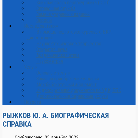
Книжная полка первокурсника (СПО)
Справочная служба
Замена утерянных изданий
Опросы
Исследователям
В помощь подготовке курсовых, ВКР,
диссертаций
Научно-техническое творчество
Открытая наука
Академическая этика
Наукометрия
Услуги
Основные услуги
Заказ на приобретение изданий
Межбиблиотечный абонемент
Индексирование документов по УДК, ББК
Дополнительные сервисные услуги
Новости
РЫЖКОВ Ю. А. БИОГРАФИЧЕСКАЯ
СПРАВКА
Опубликовано: 05 декабря 2023