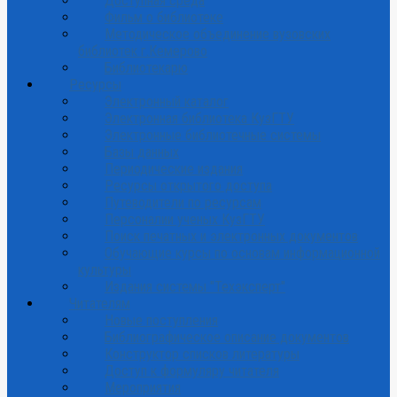
Доступная среда
Фильм о библиотеке
Методическое объединение вузовских
библиотек г.Кемерово
Библиотекарю
Ресурсы
Электронный каталог
Электронная библиотека КузГТУ
Электронные библиотечные системы
Базы данных
Периодические издания
Ресурсы открытого доступа
Путеводители по ресурсам
Персоналии ученых КузГТУ
Поиск печатных и электронных документов
Обучающие курсы по основам информационной
культуры
Издания системы "Техэксперт"
Читателям
Новые поступления
Библиографическое описание документов
Конструктор списков литературы
Доступ к формуляру читателя
Мероприятия