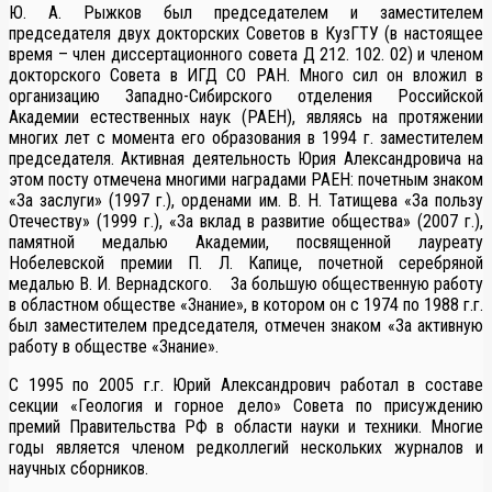
Ю. А. Рыжков был председателем и заместителем
председателя двух докторских Советов в КузГТУ (в настоящее
время – член диссертационного совета Д 212. 102. 02) и членом
докторского Совета в ИГД СО РАН. Много сил он вложил в
организацию Западно-Сибирского отделения Российской
Академии естественных наук (РАЕН), являясь на протяжении
многих лет с момента его образования в 1994 г. заместителем
председателя. Активная деятельность Юрия Александровича на
этом посту отмечена многими наградами РАЕН: почетным знаком
«За заслуги» (1997 г.), орденами им. В. Н. Татищева «За пользу
Отечеству» (1999 г.), «За вклад в развитие общества» (2007 г.),
памятной медалью Академии, посвященной лауреату
Нобелевской премии П. Л. Капице, почетной серебряной
медалью В. И. Вернадского. За большую общественную работу
в областном обществе «Знание», в котором он с 1974 по 1988 г.г.
был заместителем председателя, отмечен знаком «За активную
работу в обществе «Знание».
С 1995 по 2005 г.г. Юрий Александрович работал в составе
секции «Геология и горное дело» Совета по присуждению
премий Правительства РФ в области науки и техники. Многие
годы является членом редколлегий нескольких журналов и
научных сборников.