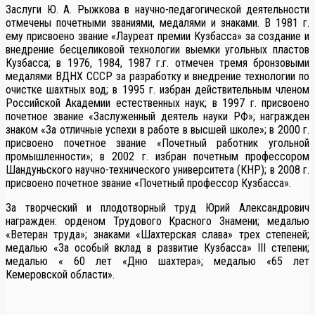
Заслуги Ю. А. Рыжкова в научно-педагогической деятельности
отмечены почетными званиями, медалями и знаками. В 1981 г.
ему присвоено звание «Лауреат премии Кузбасса» за создание и
внедрение бесцеликовой технологии выемки угольных пластов
Кузбасса; в 1976, 1984, 1987 г.г. отмечен тремя бронзовыми
медалями ВДНХ СССР за разработку и внедрение технологии по
очистке шахтных вод; в 1995 г. избран действительным членом
Российской Академии естественных наук; в 1997 г. присвоено
почетное звание «Заслуженный деятель науки РФ»; награжден
знаком «За отличные успехи в работе в высшей школе»; в 2000 г.
присвоено почетное звание «Почетный работник угольной
промышленности»; в 2002 г. избран почетным профессором
Шандуньского научно-технического университета (КНР); в 2008 г.
присвоено почетное звание «Почетный профессор Кузбасса».
За творческий и плодотворный труд Юрий Александрович
награжден: орденом Трудового Красного Знамени; медалью
«Ветеран труда»; знаками «Шахтерская слава» трех степеней;
медалью «За особый вклад в развитие Кузбасса» III степени;
медалью « 60 лет «Дню шахтера»; медалью «65 лет
Кемеровской области».