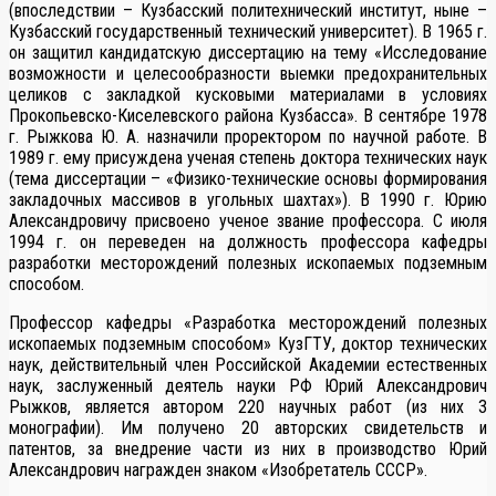
(впоследствии – Кузбасский политехнический институт, ныне –
Кузбасский государственный технический университет). В 1965 г.
он защитил кандидатскую диссертацию на тему «Исследование
возможности и целесообразности выемки предохранительных
целиков с закладкой кусковыми материалами в условиях
Прокопьевско-Киселевского района Кузбасса». В сентябре 1978
г. Рыжкова Ю. А. назначили проректором по научной работе. В
1989 г. ему присуждена ученая степень доктора технических наук
(тема диссертации – «Физико-технические основы формирования
закладочных массивов в угольных шахтах»). В 1990 г. Юрию
Александровичу присвоено ученое звание профессора. С июля
1994 г. он переведен на должность профессора кафедры
разработки месторождений полезных ископаемых подземным
способом.
Профессор кафедры «Разработка месторождений полезных
ископаемых подземным способом» КузГТУ, доктор технических
наук, действительный член Российской Академии естественных
наук, заслуженный деятель науки РФ Юрий Александрович
Рыжков, является автором 220 научных работ (из них 3
монографии). Им получено 20 авторских свидетельств и
патентов, за внедрение части из них в производство Юрий
Александрович награжден знаком «Изобретатель СССР».