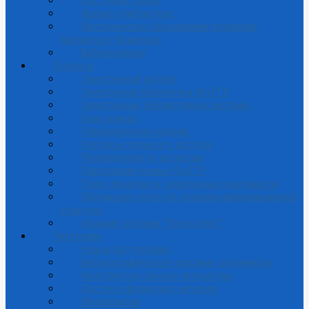
Доступная среда
Фильм о библиотеке
Методическое объединение вузовских
библиотек г.Кемерово
Библиотекарю
Ресурсы
Электронный каталог
Электронная библиотека КузГТУ
Электронные библиотечные системы
Базы данных
Периодические издания
Ресурсы открытого доступа
Путеводители по ресурсам
Персоналии ученых КузГТУ
Поиск печатных и электронных документов
Обучающие курсы по основам информационной
культуры
Издания системы "Техэксперт"
Читателям
Новые поступления
Библиографическое описание документов
Конструктор списков литературы
Доступ к формуляру читателя
Мероприятия