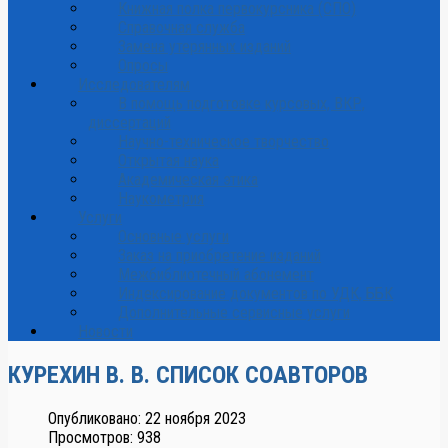
Книжная полка первокурсника (СПО)
Справочная служба
Замена утерянных изданий
Опросы
Исследователям
В помощь подготовке курсовых, ВКР,
диссертаций
Научно-техническое творчество
Открытая наука
Академическая этика
Наукометрия
Услуги
Основные услуги
Заказ на приобретение изданий
Межбиблиотечный абонемент
Индексирование документов по УДК, ББК
Дополнительные сервисные услуги
Новости
КУРЕХИН В. В. СПИСОК СОАВТОРОВ
Опубликовано: 22 ноября 2023
Просмотров: 938