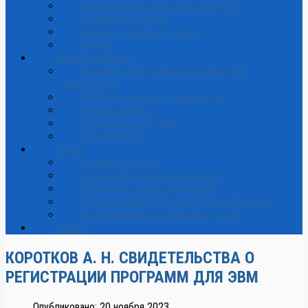
Книжная полка первокурсника (СПО)
Справочная служба
Замена утерянных изданий
Опросы
Исследователям
В помощь подготовке курсовых, ВКР,
диссертаций
Научно-техническое творчество
Открытая наука
Академическая этика
Наукометрия
Услуги
Основные услуги
Заказ на приобретение изданий
Межбиблиотечный абонемент
Индексирование документов по УДК, ББК
Дополнительные сервисные услуги
Новости
КОРОТКОВ А. Н. СВИДЕТЕЛЬСТВА О
РЕГИСТРАЦИИ ПРОГРАММ ДЛЯ ЭВМ
Опубликовано: 20 ноября 2023