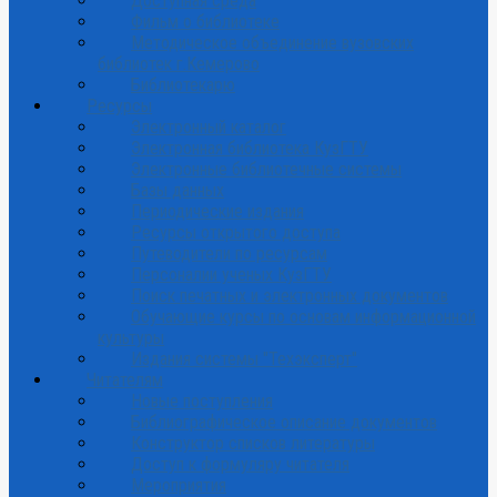
Доступная среда
Фильм о библиотеке
Методическое объединение вузовских
библиотек г.Кемерово
Библиотекарю
Ресурсы
Электронный каталог
Электронная библиотека КузГТУ
Электронные библиотечные системы
Базы данных
Периодические издания
Ресурсы открытого доступа
Путеводители по ресурсам
Персоналии ученых КузГТУ
Поиск печатных и электронных документов
Обучающие курсы по основам информационной
культуры
Издания системы "Техэксперт"
Читателям
Новые поступления
Библиографическое описание документов
Конструктор списков литературы
Доступ к формуляру читателя
Мероприятия