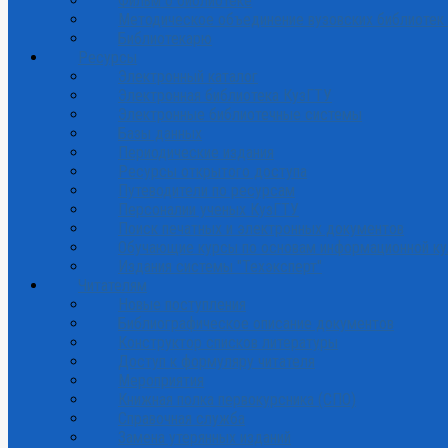
Фильм о библиотеке
Методическое объединение вузовских библиотек
Библиотекарю
Ресурсы
Электронный каталог
Электронная библиотека КузГТУ
Электронные библиотечные системы
Базы данных
Периодические издания
Ресурсы открытого доступа
Путеводители по ресурсам
Персоналии ученых КузГТУ
Поиск печатных и электронных документов
Обучающие курсы по основам информационной ку
Издания системы "Техэксперт"
Читателям
Новые поступления
Библиографическое описание документов
Конструктор списков литературы
Доступ к формуляру читателя
Мероприятия
Книжная полка первокурсника (СПО)
Справочная служба
Замена утерянных изданий