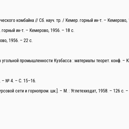
кого комбайна // Сб. науч. тр. / Кемер. горный ин-т. – Кемерово, 19
 горный ин-т. – Кемерово, 1956. – 18 с.
во, 1956. – 22 с.
в угольной промышленности Кузбасса : материалы теорет. конф. – К
 – № 4. – С. 15–16.
овой сети и горнопром. шк.]. – М. : Углетехиздат, 1958. – 126 с. – С