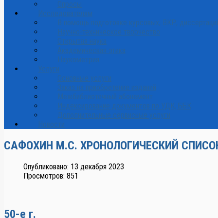
Опросы
Исследователям
В помощь подготовке курсовых, ВКР, диссертаци
Научно-техническое творчество
Открытая наука
Академическая этика
Наукометрия
Услуги
Основные услуги
Заказ на приобретение изданий
Межбиблиотечный абонемент
Индексирование документов по УДК, ББК
Дополнительные сервисные услуги
Новости
САФОХИН М.С. ХРОНОЛОГИЧЕСКИЙ СПИСО
Опубликовано: 13 декабря 2023
Просмотров: 851
50-е г.