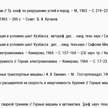
// Тр. конф. по разрушению углей и пород. – М., 1963. – С. 219–22
63. – 200 с. – Соавт.: Б. А. Катанов.
 в условиях шахт Кузбасса : автореф. дис. … канд. техн. наук / С
 в условиях шахт Кузбасса : дис. … канд. техн.наук / Сафохин Мих
ромеханика. – Кемерово, 1964. – С. 157–164. – (Сб. науч. тр. / Кеме
мента // Горная электромеханика. – Кемерово, 1964. – С. 17–23. – (
Горные транспортные машины / А. В. Евневич. – М. : Госгортехиздат, 196
расширителя на скорость и энергоемкость бурения // Горные машин
варкой трением // Горные машины и автоматика : [реф. науч.-техн.