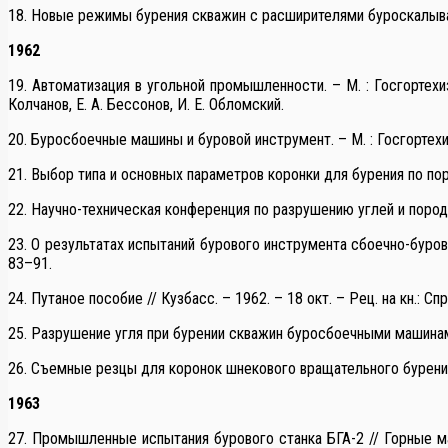
18. Новые режимы бурения скважин с расширителями буроскалывающе
1962
19. Автоматизация в угольной промышленности. – М. : Госгортехизда
Колчанов, Е. А. Бессонов, И. Е. Обломский.
20. Буросбоечные машины и буровой инструмент. – М. : Госгортехизда
21. Выбор типа и основных параметров коронки для бурения по пород
22. Научно-техническая конференция по разрушению углей и пород //
23. О результатах испытаний бурового инструмента сбоечно-буровы
83–91.
24. Путаное пособие // Кузбасс. – 1962. – 18 окт. – Рец. на кн.: Сп
25. Разрушение угля при бурении скважин буросбоечными машинами //
26. Съемные резцы для коронок шнекового вращательного бурения вз
1963
27. Промышленные испытания бурового станка БГА-2 // Горные маши