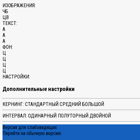
ИЗОБРАЖЕНИЯ:
ЧБ
ЦВ
ТЕКСТ:
A
A
A
ФОН:
Ц
Ц
Ц
Ц
НАСТРОЙКИ:
Дополнительные настройки
КЕРНИНГ:
СТАНДАРТНЫЙ
СРЕДНИЙ
БОЛЬШОЙ
ИНТЕРВАЛ:
ОДИНАРНЫЙ
ПОЛУТОРНЫЙ
ДВОЙНОЙ
Версия для слабовидящих
Перейти на обычную версию
Сайт КузГТУ