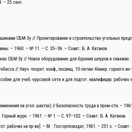
. – 25 сент.
инами СБМ-Зу // Проектирование и строительство угольных предпри
ы. – 1960. – № 11. – С. 35–36. – Соавт.: Б. А. Катанов.
 СБМ-Зу // Новое оборудование для бурения шпуров и скважин : сб.
сса // Науч.-теорет. конф., посвящ. 10-летию Кемер. горного ин-та
обие для учеб.-курсовой сети и для подгот. квалифицир. рабочих на 
нения на угол. шахтах) // Безопасность труда в пром-сти. – 1961. –
орный журн. – 1961. – № 1. – С. 97–102. – Соавт.: Б. А. Катанов.
. рабочих на пр-ве]. – М. : Госгортехиздат, 1961. – 251 с. – Соавт.: 