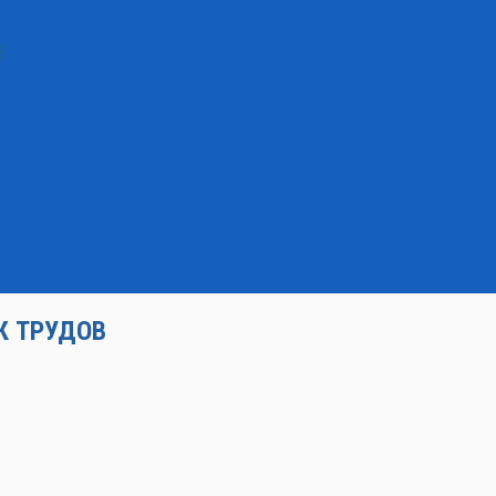
й
К ТРУДОВ