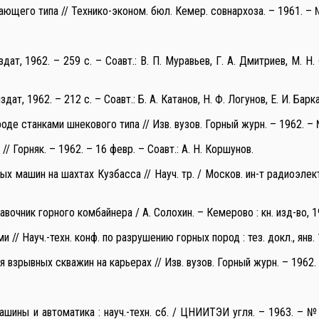
го типа // Технико-эконом. бюл. Кемер. совнархоза. – 1961. – № 4.
т, 1962. – 259 с. – Соавт.: В. П. Муравьев, Г. А. Дмитриев, М. Н. Ф
т, 1962. – 212 с. – Соавт.: Б. А. Катанов, Н. Ф. Логунов, Е. И. Барк
е станками шнекового типа // Изв. вузов. Горный журн. – 1962. – № 1
 Горняк. – 1962. – 16 февр. – Соавт.: А. Н. Коршунов.
х машин на шахтах Кузбасса // Науч. тр. / Москов. ин-т радиоэлект
равочник горного комбайнера / А. Солохин. – Кемерово : кн. изд-во, 19
 Науч.-техн. конф. по разрушению горных пород : тез. докл., янв. 1
рывных скважин на карьерах // Изв. вузов. Горный журн. – 1962. – 
ны и автоматика : науч.-техн. сб. / ЦНИИТЭИ угля. – 1963. – № 11. 