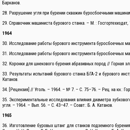
Барканов.
28. Разрушение угля при бурении скважин буросбоечными машинами 
29. Справочник машиниста бурового станка. – М. : Госгортехиздат, 19
1964
30. Исследование работы бурового инструмента буросбоечных машин
31. Исследование работы бурового инструмента буросбоечных машин
32. Коронки для шнекового бурения абразивных пород // Горная элект
33. Результаты испытаний бурового станка БГА-2 и бурового инстру
Катанов.
34. [Рецензия] // Уголь. – 1964. – № 7. – С. 75–76. – Рец. на кн.: 
35. Экспериментальные исследования влияния диаметра зубкового 
угля. – 1964. – Вып. 56. – С. 43–47. – Соавт.: Б. А. Катанов.
1965
36. Изготовление буровых штанг для станков подземного бурения с